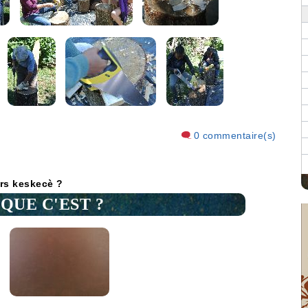
0 commentaire(s)
rs keskecè ?
QUE C'EST ?