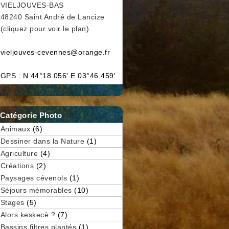
VIELJOUVES-BAS
48240 Saint André de Lancize
(cliquez pour voir le plan)
vieljouves-cevennes@orange.fr
GPS : N 44°18.056' E 03°46.459'
Catégorie Photo
Animaux
(6)
Dessiner dans la Nature
(1)
Agriculture
(4)
Créations
(2)
Paysages cévenols
(1)
Séjours mémorables
(10)
Stages
(5)
Alors keskecè ?
(7)
Bassins filtres plantés
(1)