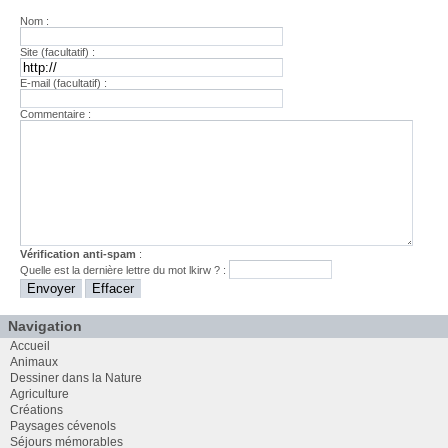
Nom :
Site (facultatif) :
E-mail (facultatif) :
Commentaire :
Vérification anti-spam
:
Quelle est la
dernière
lettre du mot
lkirw
? :
Navigation
Accueil
Animaux
Dessiner dans la Nature
Agriculture
Créations
Paysages cévenols
Séjours mémorables