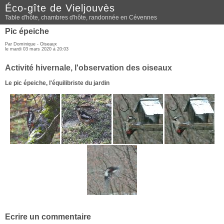
Éco-gîte de Vieljouvès
Table d'hôte, chambres d'hôte, randonnée en Cévennes
Pic épeiche
Par Dominique -
Oiseaux
le mardi 03 mars 2020 à 20:03
Activité hivernale, l'observation des oiseaux
Le pic épeiche, l'équilibriste du jardin
Ecrire un commentaire