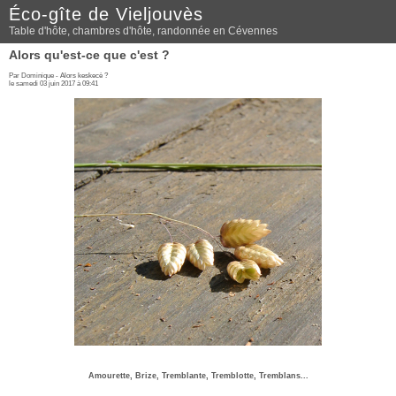
Éco-gîte de Vieljouvès
Table d'hôte, chambres d'hôte, randonnée en Cévennes
Alors qu'est-ce que c'est ?
Par Dominique -
Alors keskecè ?
le samedi 03 juin 2017 à 09:41
Amourette, Brize, Tremblante, Tremblotte, Tremblans...