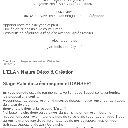
Vieljouve Bas à Saint André de Lancize
TARIF 40€
06 32 03 04 66 Inscription obligatoire par téléphone
Apporter votre tapis de yoga et pled
Privilégier , si possible, le co-voiturage
Possibilité de séjourner à l'éco-gîte avant ou après l'atelier
Télécharger le pdf
gym-holistique-faty.pdf
Classé dans :
Stages et séminaires
,
Ciel étoilé
08/10/25 -
L'ELAN Nature Détox & Création
Stage Ralentir créer respirer et DANSER!
En cette période estivale par moments vertigineuse, l'appel se fait entendre,
les propositions sont là!
Reconnecter au corps, respirer, danser, se découvrir et se rencontrer au travers
du plaisir de créer.
Bienvenu.e.s donc si tu ressens "L'Elan"!
Nul besoin d'être doué ou de savoir danser, simplement oser libérer le
mouvement, pour revenir à une parole de corps et de coeur authentique. Nous
aurons la grande joie d'être accompagnés de nos délicieux musicien.nes
Salimata Diabaté et de Zara Guivarche