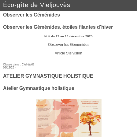
Éco-gîte de Vieljouvès
Observer les Géménides
Observer les Géménides, étoiles filantes d'hiver
Nuit du 13 au 14 décembre 2025
Observer les Géménides
Article Stelvision
Classé dans :
Ciel étoilé
09/12/25 -
ATELIER GYMNASTIQUE HOLISTIQUE
Atelier Gymnastique holistique