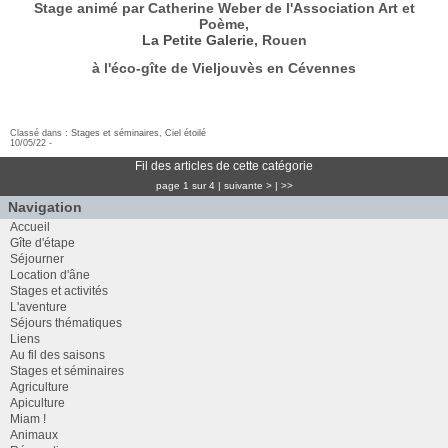
Stage animé par Catherine Weber de l'Association Art et
Poème,
La Petite Galerie
, Rouen
à l'éco-gîte de Vieljouvès en Cévennes
Classé dans :
Stages et séminaires
,
Ciel étoilé
10/05/22 -
Fil des articles de cette catégorie
page 1 sur 4
|
suivante >
|
>>
Navigation
Accueil
Gîte d'étape
Séjourner
Location d'âne
Stages et activités
L'aventure
Séjours thématiques
Liens
Au fil des saisons
Stages et séminaires
Agriculture
Apiculture
Miam !
Animaux