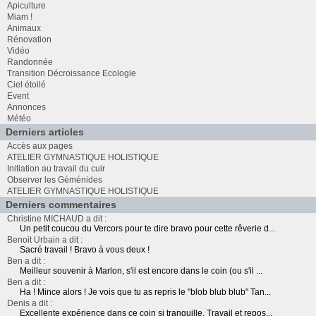
Apiculture
Miam !
Animaux
Rénovation
Vidéo
Randonnée
Transition Décroissance Ecologie
Ciel étoilé
Event
Annonces
Météo
Derniers articles
Accès aux pages
ATELIER GYMNASTIQUE HOLISTIQUE
Initiation au travail du cuir
Observer les Géménides
ATELIER GYMNASTIQUE HOLISTIQUE
Derniers commentaires
Christine MICHAUD a dit :
Un petit coucou du Vercors pour te dire bravo pour cette rêverie d...
Benoit Urbain a dit :
Sacré travail ! Bravo à vous deux !
Ben a dit :
Meilleur souvenir à Marlon, s'il est encore dans le coin (ou s'il ...
Ben a dit :
Ha ! Mince alors ! Je vois que tu as repris le "blob blub blub" Tan...
Denis a dit :
Excellente expérience dans ce coin si tranquille. Travail et repos...