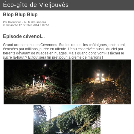
Éco-gîte de Vieljouvès
Blop Blup Blup
Par Dominique -
Au fil des saisons
le dimanche 12 octobre 2014 à 09:57
Episode cévenol...
Grand arrosement des Cévennes. Sur les routes, les châtaignes jonchaient,
écrasées par millions, purée en attente. L'eau est arrivée aussi, du ciel par
torrents dévalant de nuages en nuages. Mais quand donc vont-ils lâcher le
sucre là-haut ? Et tout sera fin prêt pour la crème de marrons !