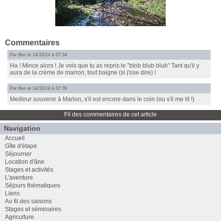
Commentaires
Par Ben le 14/10/14 à 07:34
Ha ! Mince alors ! Je vois que tu as repris le "blob blub blub" Tant qu'il y
aura de la crème de marron, tout baigne (si j'ose dire) !
Par Ben le 14/10/14 à 07:39
Meilleur souvenir à Marlon, s'il est encore dans le coin (ou s'il me lit !)
Fil des commentaires de cet article
Navigation
Accueil
Gîte d'étape
Séjourner
Location d'âne
Stages et activités
L'aventure
Séjours thématiques
Liens
Au fil des saisons
Stages et séminaires
Agriculture